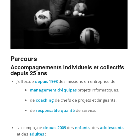
Parcours
Accompagnements individuels et collectifs
depuis 25 ans
j’effectue
depuis 1998
des missions en entreprise de :
management d’équipes
projets informatiques,
de
coaching
de chefs de projets et dirigeants,
de
responsable qualité
de service.
j’accompagne
depuis 2009
des
enfants,
des
adolescents
et des
adultes
: