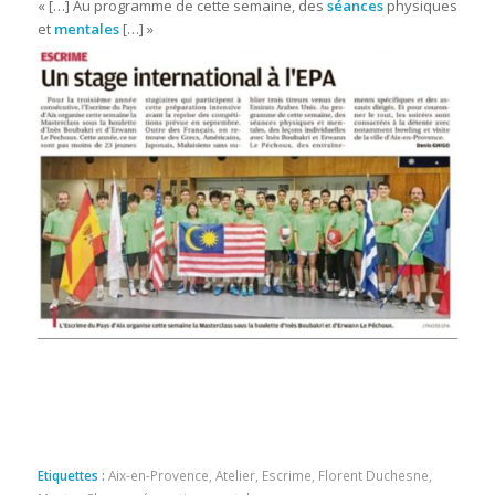
« […] Au programme de cette semaine, des
séances
physiques
et
mentales
[…] »
Etiquettes :
Aix-en-Provence
,
Atelier
,
Escrime
,
Florent Duchesne
,