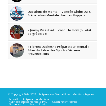
Questions de Mental – Vendée Globe 2016,
Préparation Mentale chez les Skippers
« Jimmy Vicaut a-t-il connu le Flow (ou état
de grâce) ? »
« Florent Duchesne Préparateur Mental »,
Bilan du Salon des Sports d’Aix-en-
Provence 2015
© Copyright 2014-2023 - Préparateur Mental Flow -
Mentions légales
Accueil
Préparation Mentale
Hypnose Ericksonienne & PNL
Coaching Entreprise
Qui suis-je ?
Blog
Contact