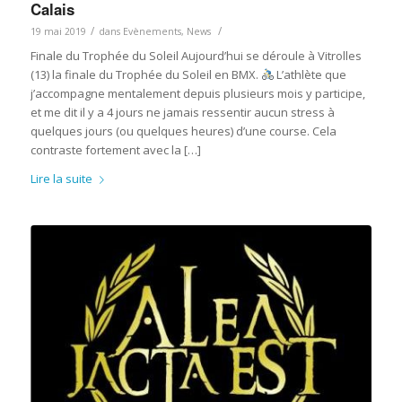
Calais
/
/
19 mai 2019
dans
Evènements
,
News
Finale du Trophée du Soleil Aujourd’hui se déroule à Vitrolles
(13) la finale du Trophée du Soleil en BMX.
L’athlète que
j’accompagne mentalement depuis plusieurs mois y participe,
et me dit il y a 4 jours ne jamais ressentir aucun stress à
quelques jours (ou quelques heures) d’une course. Cela
contraste fortement avec la […]
Lire la suite