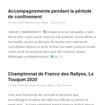
Accompagnements pendant la période
de confinement
/
20 mars 2020
dans
Articles
,
News
par
Florent
//BILAN CONFINEMENT//
Compte tenu de l’actualité, et afin
de ne faire courir aucun risque à mes patients, à moi-même, à
ma famille, j’ai pris la décision de fermer mon cabinet de
consultation depuis ce lundi 16 mars au matin, jusqu’à nouvel
ordre, et de ne proposer plus que des séances Skype,
Whatsapp ou téléphoniques.
Ce […]
Championnat de France des Rallyes, Le
Touquet 2020
/
13 mars 2020
dans
Evènements
,
News
par
Florent
C’est avec beaucoup de curiosité et de plaisir que
j’accompagne un pilote de rallye qui débute sa saison ce
week-end… Accompagnement mental intense réalisé depuis