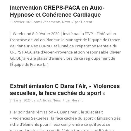
Intervention CREPS-PACA en Auto-
Hypnose et Cohérence Cardiaque
/
10 février 2020
dans
Evènements
,
News
par
Florent
| Week-end 8-9 février 2020 | Invité par la FFVP – Fédération
Française de Vol en Planeur, le Manager de l’Équipe de France
de Planeur Alex CORNU, et l’unité de Préparation Mentale du
CREPS PACA, site d’Aix-en-Provence et son responsable Olivier
GUIDI, j’ai eu le plaisir d’animer, lors de ce regroupement de
l’Équipe de France […]
Extrait émission C Dans l’Air, « Violences
sexuelles, la face cachée du sport »
/
7 février 2020
dans
Articles
,
News
par
Florent
Hier soir dans l’émission « C Dans l’Air », le sujet était
« Violences Sexuelles : la face cachée du sport ». Émission très
riche d’éléments pour mieux comprendre ce qu’il peut se
passer dans le milieu sportif. Voici ici un extrait où Béatrice