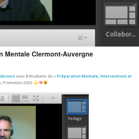
n Mentale Clermont-Auvergne
ebcours
avec 8 étudiants du «
Préparation Mentale, Interventions et
, Promotion 2020.