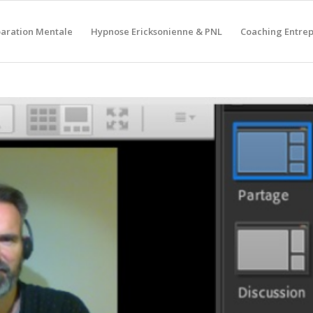
aration Mentale
Hypnose Ericksonienne & PNL
Coaching Entrep