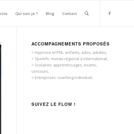
rise
Qui suis-je ?
Blog
Contact
ACCOMPAGNEMENTS PROPOSÉS
> Hypnose et PNL: enfants, ados, adultes,
> Sportifs: niveau régional à international,
> Scolaires: apprentissages, exams,
concours,
> Entreprises: coaching individuel.
SUIVEZ LE FLOW !