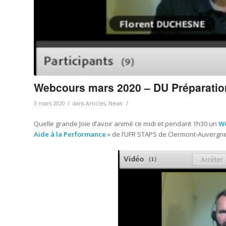
Webcours mars 2020 – DU Préparatio
/
/
3 mars 2020
dans
Articles
,
News
Quelle grande Joie d’avoir animé ce midi et pendant 1h30 un
W
Aide à la Performance
» de l’UFR STAPS de Clermont-Auvergne