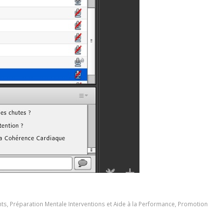
nts
,
Préparation Mentale Interventions et Aide à la Performance‬
,
Promotion