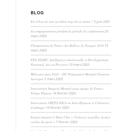
BLOG
Est-il bon de tirer un bilan trop tôt en tennis ?
3 juin 2021
Accompagnements pendant la période de confinement
20
mars 2020
Championnat de France des Rallyes, Le Touquet 2020
13
mars 2020
ESG-ESARC, Intelligence émotionnelle et Développement
Personnel, Aix-en-Provence
10 mars 2020
Webcours mars 2020 – DU Préparation Mentale Clermont-
Auvergne
3 mars 2020
Intervention Imagerie Mentale pour équipe de France
Voltige Planeur
16 février 2020
Intervention CREPS-PACA en Auto-Hypnose et Cohérence
Cardiaque
10 février 2020
Extrait émission C Dans l’Air, « Violences sexuelles, la face
cachée du sport »
7 février 2020