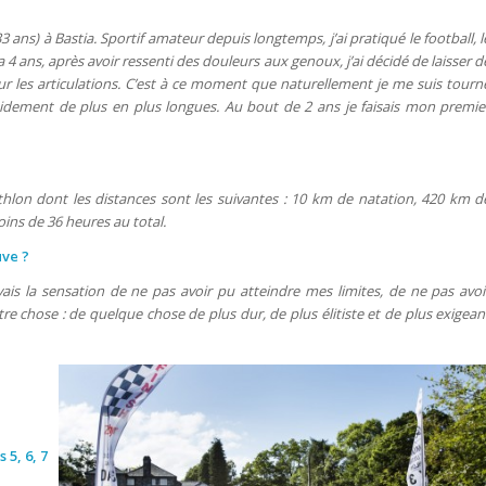
ans) à Bastia. Sportif amateur depuis longtemps, j’ai pratiqué le football, l
y a 4 ans, après avoir ressenti des douleurs aux genoux, j’ai décidé de laisser d
ur les articulations. C’est à ce moment que naturellement je me suis tourn
apidement de plus en plus longues. Au bout de 2 ans je faisais mon premie
athlon dont les distances sont les suivantes : 10 km de natation, 420 km d
oins de 36 heures au total.
uve ?
is la sensation de ne pas avoir pu atteindre mes limites, de ne pas avoi
utre chose : de quelque chose de plus dur, de plus élitiste et de plus exigean
 5, 6, 7