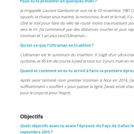
Peux-tu te présenter en quelques mots ?
Je m’appelle Laurent Gambotti et suis né le 10 novembre 1981 (33 
squash, la chasse sous marine, la motocross, le vtt et le trail. Il 
côté le trail pour faire du vélo de route moins traumatisant po
vers le tri. J’ai commencé par des distances courtes et puis r
Ironman et 1 an plus tard l’Ultraman…
Qu’est-ce que l’Ultraman en triathlon ?
L’Ultraman est le summum du triathlon. Il s’agit d’un ultra-tri
cyclisme, et 85 km de course à pied le tout sur 3 jours mais en m
Quand et comment en es-tu arrivé à faire ta première épre
Après avoir terminé mon premier Ironman à Nice en 2014, j’ava
suffisamment « souffert » pour passer la ligne. J’avais envie d’a
pour le corps et pour l’esprit.
Objectifs
Quels objectifs avais-tu avant l’épreuve du Pays de Galles les
septembre 2015 ?