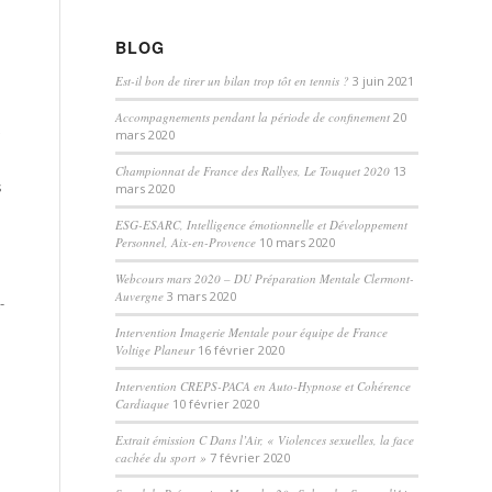
BLOG
Est-il bon de tirer un bilan trop tôt en tennis ?
3 juin 2021
Accompagnements pendant la période de confinement
20
mars 2020
Championnat de France des Rallyes, Le Touquet 2020
13
s
mars 2020
ESG-ESARC, Intelligence émotionnelle et Développement
Personnel, Aix-en-Provence
10 mars 2020
Webcours mars 2020 – DU Préparation Mentale Clermont-
Auvergne
3 mars 2020
-
Intervention Imagerie Mentale pour équipe de France
Voltige Planeur
16 février 2020
Intervention CREPS-PACA en Auto-Hypnose et Cohérence
Cardiaque
10 février 2020
Extrait émission C Dans l’Air, « Violences sexuelles, la face
cachée du sport »
7 février 2020