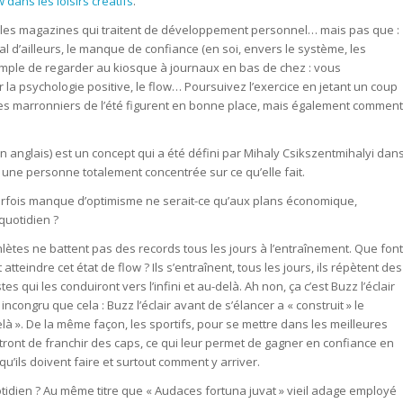
w dans les loisirs créatifs
.
ez les magazines qui traitent de développement personnel… mais pas que :
al d’ailleurs, le manque de confiance (en soi, envers le système, les
e simple de regarder au kiosque à journaux en bas de chez : vous
la psychologie positive, le flow… Poursuivez l’exercice en jetant un coup
 les marronniers de l’été figurent en bonne place, mais également comment
en anglais) est un concept qui a été défini par Mihaly Csikszentmihalyi dan
r une personne totalement concentrée sur ce qu’elle fait.
parfois manque d’optimisme ne serait-ce qu’aux plans économique,
 quotidien ?
hlètes ne battent pas des records tous les jours à l’entraînement. Que font
atteindre cet état de flow ? Ils s’entraînent, tous les jours, ils répètent des
qui les conduiront vers l’infini et au-delà. Ah non, ça c’est Buzz l’éclair
ncongru que cela : Buzz l’éclair avant de s’élancer a « construit » le
delà ». De la même façon, les sportifs, pour se mettre dans les meilleures
ttront de franchir des caps, ce qui leur permet de gagner en confiance en
qu’ils doivent faire et surtout comment y arriver.
tidien ? Au même titre que « Audaces fortuna juvat » vieil adage employé