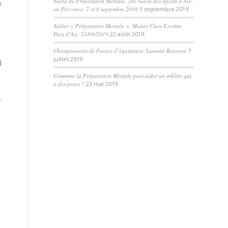
Stand de Préparation Mentale, 20e Salon des Sports d’Aix-
e
en-Provence, 7 et 8 septembre 2019
1 septembre 2019
Atelier « Préparation Mentale », Master Class Escrime
Pays d’Aix, 21/08/2019
22 août 2019
Championnats de France d’équitation, Lamotte Beuvron
7
juillet 2019
l
Comment la Préparation Mentale peut aider un athlète qui
a des peurs ?
23 mai 2019
r