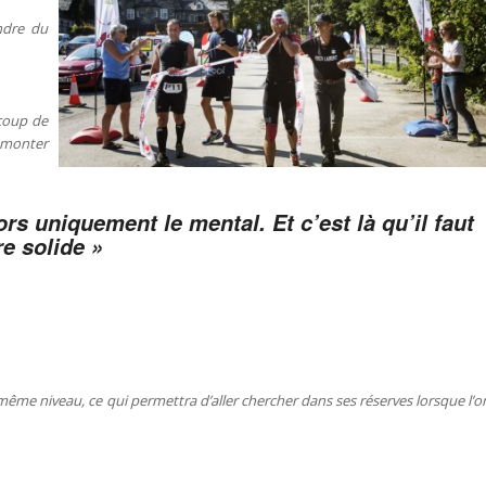
endre du
ucoup de
à monter
rs uniquement le mental. Et c’est là qu’il faut
re solide »
e même niveau, ce qui permettra d’aller chercher dans ses réserves lorsque l’o