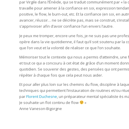
par Virgile dans l’Énéide, qui se traduit communément par « la 
travaille pour amener à la confiance en soi, expression ten
positive, le flow, le burn-out, etc. Et la confiance (en soi, en a
avancer, réussir… ne se décrète pas, mais se construit, s’instal
s’apprivoiser afin d’avoir confiance l’un envers l’autre.
Je peux me tromper, encore une fois, je ne suis pas une profess
opère dans la vie quotidienne, il faut qu’il soit soutenu par la co
que l’on veut et la volonté de réaliser ce que l’on souhaite.
Mémoriser tout le contexte qui nous a permis d’atteindre, une f
et tout ce qui a concouru à cet état de grâce d’un moment donné 
quotidien. Se souvenir des gestes, des pensées qui ont permis
répéter à chaque fois que cela peut nous aider.
Et pour aller plus loin sur les chemins du flow, discipline à laqu
techniques qui permettent l’instauration de routines et/ou ritue
par
Florent Duchesne
, un préparateur mental spécialiste ès ma
Je souhaite un flot continu de flow
»
Anne Vaneson-Bigorgne