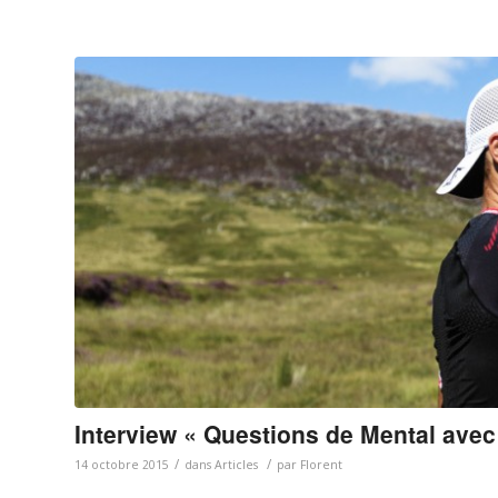
Interview « Questions de Mental avec 
/
/
14 octobre 2015
dans
Articles
par
Florent