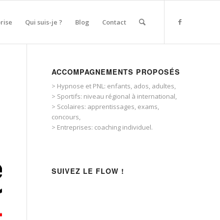
rise
Qui suis-je ?
Blog
Contact
ACCOMPAGNEMENTS PROPOSÉS
> Hypnose et PNL: enfants, ados, adultes,
> Sportifs: niveau régional à international,
> Scolaires: apprentissages, exams,
concours,
> Entreprises: coaching individuel.
SUIVEZ LE FLOW !