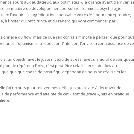
chance sourit aux audacieux, aux optimistes », la chance avant d’arriver, s
dance en matière de développement personnel comme la psychologie
utrui, en l’avenir….) -ingrédient indispensable voire clef- pour entreprendre,
le, à l’instar du Petit Prince et du renard qui vont commencer par
ionnelle du flow, mais ce que j’en connais m’incite à penser que pour qu’i
nfiance, l’optimisme, la répétition, l’intuition, l’envie, la connaissance de ce
ois, un objectif avec le juste niveau de stress, avec un moral de vainqueu
pour le répéter à l’envi, c’est peut-être cela le secret du flow au
 que quelque chose de positif qui dépendait de nous se réalise et les
elle j’ai recours pour relever mes défis, je vous invite à découvrir des
ls de performance et d’atteinte de cet « état de grâce », mis en pratique
tière.