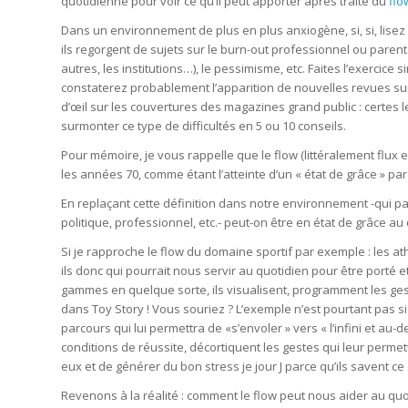
quotidienne pour voir ce qu’il peut apporter après traité du
flo
Dans un environnement de plus en plus anxiogène, si, si, lis
ils regorgent de sujets sur le burn-out professionnel ou parent
autres, les institutions…), le pessimisme, etc. Faites l’exercic
constaterez probablement l’apparition de nouvelles revues sur 
d’œil sur les couvertures des magazines grand public : certes
surmonter ce type de difficultés en 5 ou 10 conseils.
Pour mémoire, je vous rappelle que le flow (littéralement flux 
les années 70, comme étant l’atteinte d’un « état de grâce » pa
En replaçant cette définition dans notre environnement -qui 
politique, professionnel, etc.- peut-on être en état de grâce au
Si je rapproche le flow du domaine sportif par exemple : les at
ils donc qui pourrait nous servir au quotidien pour être porté et 
gammes en quelque sorte, ils visualisent, programment les gestes 
dans Toy Story ! Vous souriez ? L’exemple n’est pourtant pas si i
parcours qui lui permettra de «s’envoler » vers « l’infini et au-
conditions de réussite, décortiquent les gestes qui leur perme
eux et de générer du bon stress je jour J parce qu’ils savent ce 
Revenons à la réalité : comment le flow peut nous aider au quo