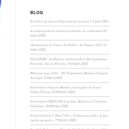
BLOG
Est-il bon de tirer un bilan trop tôt en tennis ?
3 juin 2021
Accompagnements pendant la période de confinement
20
mars 2020
Championnat de France des Rallyes, Le Touquet 2020
13
mars 2020
ESG-ESARC, Intelligence émotionnelle et Développement
Personnel, Aix-en-Provence
10 mars 2020
Webcours mars 2020 – DU Préparation Mentale Clermont-
Auvergne
3 mars 2020
Intervention Imagerie Mentale pour équipe de France
Voltige Planeur
16 février 2020
Intervention CREPS-PACA en Auto-Hypnose et Cohérence
Cardiaque
10 février 2020
Extrait émission C Dans l’Air, « Violences sexuelles, la face
cachée du sport »
7 février 2020