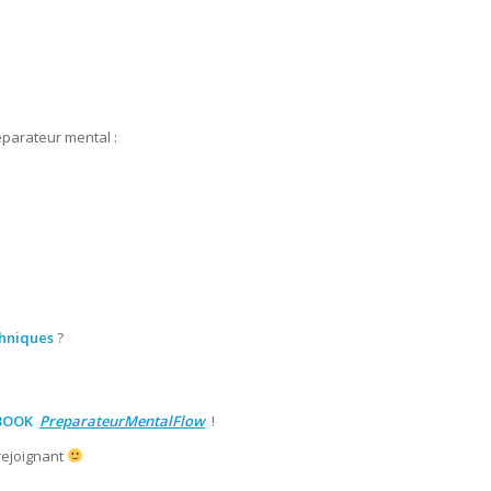
éparateur mental :
chniques
?
BOOK
PreparateurMentalFlow
!
rejoignant