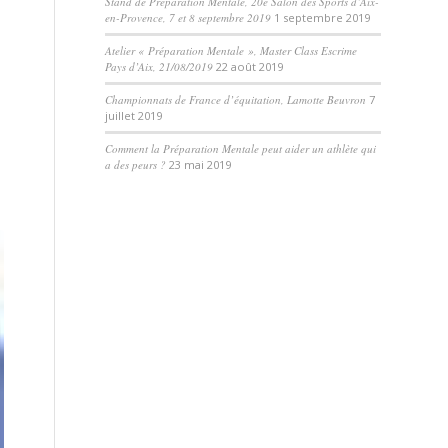
Stand de Préparation Mentale, 20e Salon des Sports d’Aix-
en-Provence, 7 et 8 septembre 2019
1 septembre 2019
Atelier « Préparation Mentale », Master Class Escrime
Pays d’Aix, 21/08/2019
22 août 2019
Championnats de France d’équitation, Lamotte Beuvron
7
juillet 2019
Comment la Préparation Mentale peut aider un athlète qui
a des peurs ?
23 mai 2019