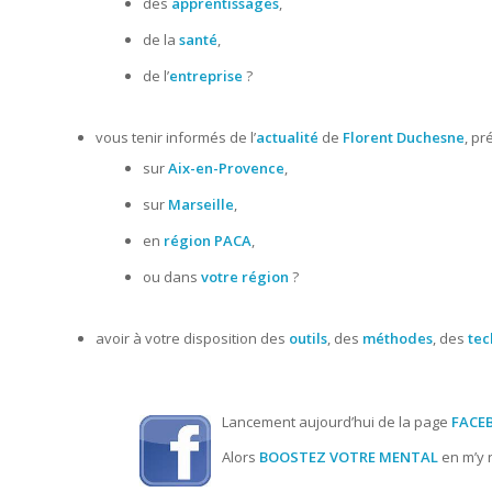
des
apprentissages
,
de la
santé
,
de l’
entreprise
?
vous tenir informés de l’
actualité
de
Florent Duchesne
, pr
sur
Aix-en-Provence
,
sur
Marseille
,
en
région PACA
,
ou dans
votre région
?
avoir à votre disposition des
outils
, des
méthodes
, des
te
Lancement aujourd’hui de la page
FACE
Alors
BOOSTEZ VOTRE MENTAL
en m’y 