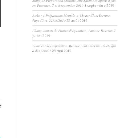
Stand de Préparation Mentale, 20e Salon des Sports d’Aix-
en-Provence, 7 et 8 septembre 2019
1 septembre 2019
Atelier « Préparation Mentale », Master Class Escrime
Pays d’Aix, 21/08/2019
22 août 2019
Championnats de France d’équitation, Lamotte Beuvron
7
juillet 2019
Comment la Préparation Mentale peut aider un athlète qui
a des peurs ?
23 mai 2019
t