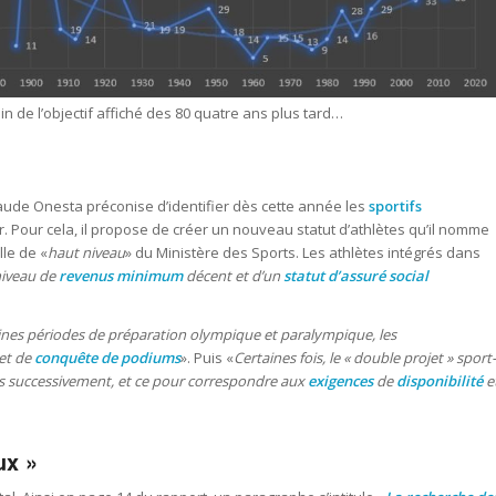
in de l’objectif affiché des 80 quatre ans plus tard…
laude Onesta préconise d’identifier dès cette année les
sportifs
. Pour cela, il propose de créer un nouveau statut d’athlètes qu’il nomme
lle de «
haut niveau
» du Ministère des Sports. Les athlètes intégrés dans
niveau de
revenus minimum
décent et d’un
statut d’assuré social
aines périodes de préparation olympique et paralympique, les
et de
conquête de podiums
». Puis «
Certaines fois, le « double projet » sport-
is successivement, et ce pour correspondre aux
exigences
de
disponibilité
e
ux »