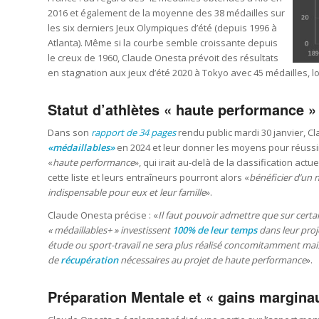
2016 et également de la moyenne des 38 médailles sur
les six derniers Jeux Olympiques d’été (depuis 1996 à
Atlanta). Même si la courbe semble croissante depuis
le creux de 1960, Claude Onesta prévoit des résultats
en stagnation aux jeux d’été 2020 à Tokyo avec 45 médailles, lo
Statut d’athlètes « haute performance »
Dans son
rapport de 34 pages
rendu public mardi 30 janvier, C
«médaillables»
en 2024 et leur donner les moyens pour réussir
«
haute performance
», qui irait au-delà de la classification actue
cette liste et leurs entraîneurs pourront alors «
bénéficier d’un 
indispensable pour eux et leur famille
».
Claude Onesta précise : «
Il faut pouvoir admettre que sur cert
« médaillables+ » investissent
100% de leur temps
dans leur proj
étude ou sport-travail ne sera plus réalisé concomitamment ma
de
récupération
nécessaires au projet de haute performance
».
Préparation Mentale et « gains margina