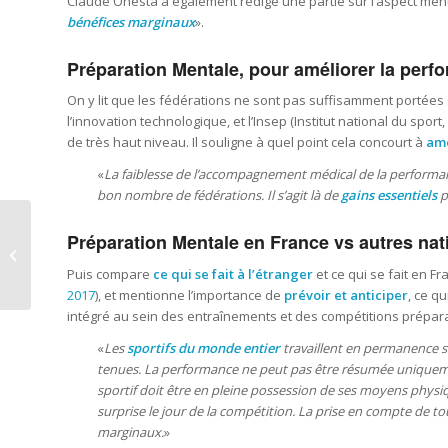
Claude Onesta a également rédigé une partie sur l’aspect menta
bénéfices marginaux
».
Préparation Mentale, pour améliorer la perf
On y lit que les fédérations ne sont pas suffisamment portées 
l’innovation technologique, et l’Insep (Institut national du spo
de très haut niveau. Il souligne à quel point cela concourt à
amé
«
La faiblesse de l’accompagnement médical de la performanc
bon nombre de fédérations. Il s’agit là de
gains essentiels
p
Ateliers 2018 de
Préparation Mentale en France vs autres nat
« Conseils en
Recrutement », IUT
Puis compare
ce qui se fait à l’étranger
et ce qui se fait en F
d’Aix-en-Proven...
2017
), et mentionne l’importance de
prévoir et anticiper
, ce q
intégré au sein des entraînements et des compétitions préparat
«
Les
sportifs du monde entier
travaillent en permanence su
tenues. La performance ne peut pas être résumée uniquemen
sportif doit être en pleine possession de ses moyens physiqu
surprise le jour de la compétition. La prise en compte de 
marginaux.
»