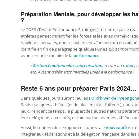
Préparation Mentale, pour développer les ha
?
Le TOPS (Test of Performance Strategies) ci-contre, que je réal
athlètes permet d’identifier les forces et les axes d’améliorati
habiletés mentales, que ce soit en entraînement ou en compét
identifie en fin de paragraphe quelques-unes qui sont primordi
avancer sur le chemin de la
performance
.
«
Gestion émotionnelle
,
concentration,
retour au
calme,
a
etc. Autant d’éléments invisibles utiles à la performance.
»
Reste 6 ans pour préparer Paris 2024…
Dans quelques jours auront lieu les
J.O. d’hiver de Pyeongch
Seuls quelques athlètes (et de plus en plus d’ailleurs), dan
jeux. Pendant ce temps, la plupart des autres nations partiro
leur délégation, aux staffs, et communiant avec les athlètes 
Aussi, le contenu de ce rapport est une vraie
nouveauté
en ter
intégrer aux fédérations et à la délégation française dans le