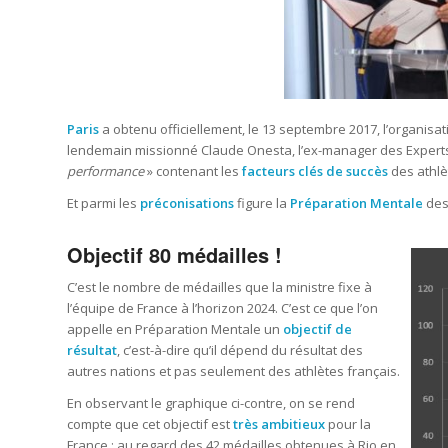
Paris
a obtenu officiellement, le 13 septembre 2017, l’organisa
lendemain missionné Claude Onesta, l
’ex-manager des Experts
performance
» contenant les
facteurs clés de succès
des athlè
Et parmi les
préconisations
figure la
Préparation Mentale
des
Objectif 80 médailles !
C’est le nombre de médailles que la ministre fixe à
l’équipe de France à l’horizon 2024. C’est ce que l’on
appelle en Préparation Mentale un
objectif de
résultat
, c’est-à-dire qu’il dépend du résultat des
autres nations et pas seulement des athlètes français.
En observant le graphique ci-contre, on se rend
compte que cet objectif est
très ambitieux
pour la
France : au regard des 42 médailles obtenues à Rio en