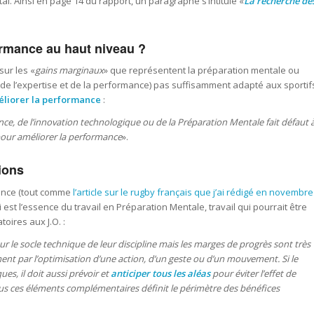
l. Ainsi en page 14 du rapport, un paragraphe s’intitule «
La recherche de
ormance au haut niveau ?
sur les «
gains marginaux
» que représentent la préparation mentale ou
rt, de l’expertise et de la performance) pas suffisamment adapté aux sportif
liorer la performance
:
e, de l’innovation technologique ou de la Préparation Mentale fait défaut 
our améliorer la performance
».
ions
rance (tout comme
l’article sur le rugby français que j’ai rédigé en novembre
ui est l’essence du travail en Préparation Mentale, travail qui pourrait être
oires aux J.O. :
r le socle technique de leur discipline mais les marges de progrès sont très
t par l’optimisation d’une action, d’un geste ou d’un mouvement. Si le
es, il doit aussi prévoir et
anticiper tous les aléas
pour éviter l’effet de
tous ces éléments complémentaires définit le périmètre des bénéfices