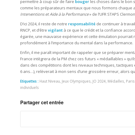
permettre à coup sûr de faire
bouger
les choses dans le bon se
comme les préparateurs mentaux que nous formons chaque an
Interventions et Aide à la Performance
» de l’UFR STAPS Clermo
D’ici 2024, il reste de notre
responsabilité
de continuer à trava
RNCP, et d’être
vigilant
à ce que le crédit et la confiance acco
égarée, une mauvaise expérience et cette émulation pourrait 
profondément à l’importance du mental dans la performance.
Enfin, il me paraît important de rappeler que se préparer me
France intègrera de la PM chez ces futurs « médaillables » qu’
dans des compétitions dont les niveaux techniques, tactiques 
6 ans…), relèverait à mon sens d’une grossière erreur, alors que
Etiquettes :
Haut Niveau
,
Jeux Olympiques
,
JO 2024
,
Médailles
,
Paris
individuels
Partager cet entrée