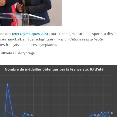
tion des
Jeux Olympiques 2024
. L
aura Flessel, ministre des sports, a dès le
 en handball, afin de rédiger une «
mission d’étude pour la haute
tes français lors de ces olympiades.
 athlètes ! Décryptage…