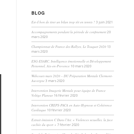
BLOG
Est-il bon de tirer un bilan trop tôt en tennis ?
3 juin 2021
Accompagnements pendant la période de confinement
20
mars 2020
Championnat de France des Rallyes, Le Touquet 2020
13
mars 2020
ESG-ESARC, Intelligence émotionnelle et Développement
Personnel, Aix-en-Provence
10 mars 2020
Webcours mars 2020 – DU Préparation Mentale Clermont-
Auvergne
3 mars 2020
Intervention Imagerie Mentale pour équipe de France
Voltige Planeur
16 février 2020
Intervention CREPS-PACA en Auto-Hypnose et Cohérence
Cardiaque
10 février 2020
Extrait émission C Dans l’Air, « Violences sexuelles, la face
cachée du sport »
7 février 2020