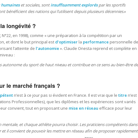
s humaines
et sociales, sont
insuffisamment explorés
par les sportifs
nt bénéficient des nations qui l’utilisent depuis plusieurs décennies.
»
la longévité ?
, N°22, en 1998
), comme «
une préparation à la compétition par un
n, et dont le but principal est
d’optimiser
la
performance
personnelle d
risant l’atteinte de
l’autonomie
». Claude Onesta reprend et complète en
 niveau :
s autonome du sport de haut niveau et contribue en ce sens au bien-être d
ur le marché français ?
pétent
n’est à ce jour pas si évident en France. Il est vrai que le
titre
n’est
cations Professionnelles
), que les diplômes et les expériences sont variés
ui leur convient, tout en proposant une
mise en réseau
efficace pour leur
n mentale, et chaque athlète pourra choisir. Les praticiens compétents dans
r et il convient de pouvoir les mettre en réseau afin de proposer rapidement