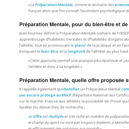
«
La
Préparation Mentale
, comme le domaine des
science
français alors que l’on connaît l’ascendant psychologique do
Préparation Mentale, pour du bien-être et de 
Jean Fournier définit la Préparation Mentale (
cahiers de l’
INSEP
apprentissage d’habiletés mentales et d’habiletés d’organisatio
l’athlète, tout en promouvant le
plaisir
de la pratique et en favo
évoquant le
bien-être
et la
longévité
de l’athlète au plus haut
«
Cette approche permet une pratique plus épanouie et plu
l’athlète et donc à sa longévité
.
»
Préparation Mentale, quelle offre proposée s
Il rappelle également qu’
identifier
un Préparateur Mental
com
pas encore protégé au RNCP
(
Répertoire National des Certifi
sur le marché. Il laisse aux athlètes la possibilité de choisir q
faciliter les démarches de recherche :
«L’offre
est
multiple
et très riche en matière de préparatio
le champ du sport ne sont pas toujours évidents à identifie
et efficacement des solutions aux sportifs.
»