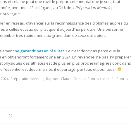
ns et cela ne peut que ravir le préparateur mental que je suis, tout
née, avec mes 13 collègues, au D.U. de «
Préparation Mentale,
nt-Auvergne.
iller en réseau, d’avancer sur la reconnaissance des diplômes auprès du
rdés à celles et ceux qui pratiquent aujourd’hui perdure. Une personne
retomber très rapidement, au grand dam de ceux qui croient
ntalement
ne garantit pas un résultat
. Ce n’est donc pas parce que la
ils en obtiendront forcément une en 2024. En revanche, ne pas s’y préparer
et physiques des athlètes est de plus en plus proche (imaginez donc dans
 l’essentiel est désormais écrit et partagé, par tous et pour tous !
 2024
,
Préparation Mentale‬
,
Rapport Claude Onesta
,
Sports collectifs
,
Sports