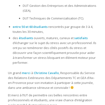
DUT Gestion des Entreprises et des Administrations
(GEA),
DUT Techniques de Commercialisation (TC).
entre 50 et 60 étudiants
rencontrés par groupe de 3 à 4,
toutes les 30 minutes,
des
étudiants
ouverts, matures, curieux et
satisfaits
d’échanger sur le sujet du stress avec un professionnel. Ils
ont pu se remémorer des côtés positifs du stress et
découvrir une façon scientifiquement prouvée pour aider
à transformer un stress bloquant en élément moteur pour
performer.
Un grand
merci
à
Christine Cavallo
, Responsable du Service
des Relations Extérieures des Départements TC et GEA d’Aix-
en-Provence pour son invitation à participer à cette journée,
dans une ambiance sérieuse et conviviale !
Et merci à l’IUT de permettre ces belles rencontres entre
professionnels et étudiants, une vraie chance d’intégration
sur le marché du travail pour eux !