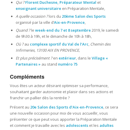
Qui ?
Florent Duchesne, Préparateur Mental
et
enseignant universitaire
en Préparation Mentale,
A quelle occasion ?
lors du
20ème Salon des Sports
organisé par la ville d’
Aix-en-Provence
,
Quand ?
le
week-end du 7 et 8 septembre
2019, le samedi
de 9h30 à 19h, et le dimanche de 10h à 18h,
Où ?
au
complexe sportif du Val de l’Arc
,
Chemin des
Infirmeries, 13100 AIX EN PROVENCE,
Et plus précisément ?
en
extérieur
, dans le
Village «
Partenaires »
au stand
numéro 75
Compléments
Vous êtes un acteur désirant optimiser sa performance,
souhaitant garder autonomie et plaisir dans ses actions et
franchir un pallier dès la rentrée ?
Présent au
20e Salon des Sports d’Aix-en-Provence
, ce sera
une nouvelle occasion pour moi de vous accueillir, vous
présenter ce que peut vous apporter la Préparation Mentale
et comment je travaille avec les
adolescents
et les
adultes