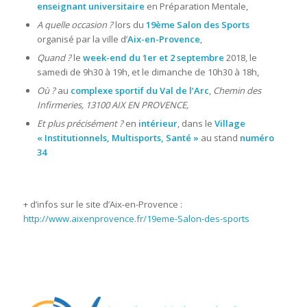
enseignant universitaire
en Préparation Mentale,
A quelle occasion ?
lors du
19ème Salon des Sports
organisé par la ville d’
Aix-en-Provence
,
Quand ?
le
week-end du 1er et 2 septembre
2018, le
samedi de 9h30 à 19h, et le dimanche de 10h30 à 18h,
Où ?
au
complexe sportif du Val de l’Arc
,
Chemin des
Infirmeries, 13100 AIX EN PROVENCE,
Et plus précisément ?
en
intérieur
, dans le
Village
« Institutionnels, Multisports, Santé »
au stand
numéro
34
+ d’infos sur le site d’Aix-en-Provence :
http://www.aixenprovence.fr/19eme-Salon-des-sports