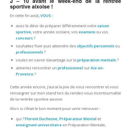
J – 10 avant le week-end de la rentrée
sportive aixoise !
En cette fin août,
VOUS :
avez le désir de préparer différemment votre
saison
sportive
, votre année scolaire, vos
examens
ou vos
concours
?
souhaitez fixer puis atteindre des
objectifs personnels
ou
professionnels
?
voulez en savoir davantage sur la
préparation mentale
?
aimeriez rencontrer un
professionnel
sur
Aix-en-
Provence
?
Cette année encore, j’aurai la joie de vous rencontrer et vous
renseigner sur mon stand lors du rendez-vous incontournable
de la rentrée sportive aixoise.
Alors si c’était le bon moment pour venir retrouver :
qui ?
Florent Duchesne, Préparateur Mental
et
enseignant universitaire
en Préparation Mentale,