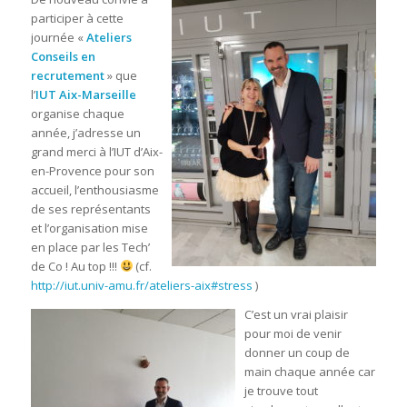
participer à cette
journée «
Ateliers
Conseils en
recrutement
» que
l’
IUT Aix-Marseille
organise chaque
année, j’adresse un
grand merci à l’IUT d’Aix-
en-Provence pour son
accueil, l’enthousiasme
de ses représentants
et l’organisation mise
en place par les Tech’
de Co ! Au top !!!
(cf.
http://iut.univ-amu.fr/ateliers-aix#stress
)
C’est un vrai plaisir
pour moi de venir
donner un coup de
main chaque année car
je trouve tout