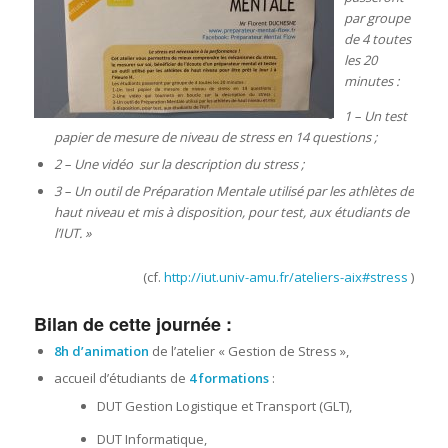
par groupe
de 4 toutes
les 20
minutes :
1 – Un test
papier de mesure de niveau de stress en 14 questions ;
2 – Une vidéo sur la description du stress ;
3 – Un outil de Préparation Mentale utilisé par les athlètes de
haut niveau et mis à disposition, pour test, aux étudiants de
l’IUT. »
(cf.
http://iut.univ-amu.fr/ateliers-aix#stress
)
Bilan de cette journée :
8h d’animation
de l’atelier « Gestion de Stress »,
accueil d’étudiants de
4 formations
:
DUT Gestion Logistique et Transport (GLT),
DUT Informatique,