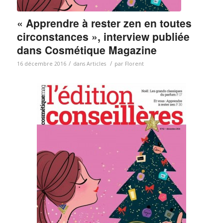
« Apprendre à rester zen en toutes
circonstances », interview publiée
dans Cosmétique Magazine
/
/
16 décembre 2016
dans
Articles
par
Florent