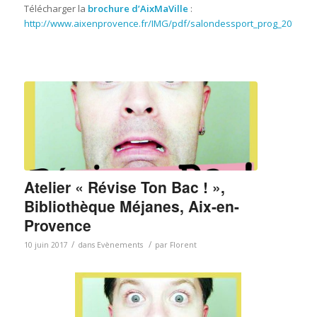
Télécharger la
brochure d’AixMaVille
:
http://www.aixenprovence.fr/IMG/pdf/salondessport_prog_2017_sit
Atelier « Révise Ton Bac ! »,
Bibliothèque Méjanes, Aix-en-
Provence
/
/
10 juin 2017
dans
Evènements
par
Florent