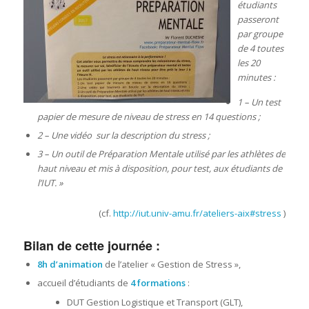
étudiants
passeront
par groupe
de 4 toutes
les 20
minutes :
1 – Un test
papier de mesure de niveau de stress en 14 questions ;
2 – Une vidéo sur la description du stress ;
3 – Un outil de Préparation Mentale utilisé par les athlètes de
haut niveau et mis à disposition, pour test, aux étudiants de
l’IUT. »
(cf.
http://iut.univ-amu.fr/ateliers-aix#stress
)
Bilan de cette journée :
8h d’animation
de l’atelier « Gestion de Stress »,
accueil d’étudiants de
4 formations
:
DUT Gestion Logistique et Transport (GLT),