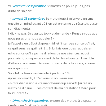
=>
vendredi 22 septembre :
2 matchs de poule joués, pas
d’info de sa part.
=>
samedi 23 septembre :
3e match joué, il m’envoie un sms
ensuite en m’indiquant où il en est en terme de résultats et sur
son état mental.
Il dit « ne pas être au top top » et demande « Pensez-vous que
nous puissions nous appeler ? »
Je l’appelle en début d’après-midi et l’interroge sur ce qu’il vit,
ce qu’il sens, ce qu’il fait là… Et lui fais quelques rappels en
écho sur ce qu’il a pu me dire lors de nos séances, et qui
pourraient, puisque cela vient de lui, le re-booster. Il semble
d’ailleurs rapidement trouver du sens dans tout cela, et nous
nous quittons.
Son 1/4 de finale se déroule à partir de 16h…
Après son match, il m’envoie un nouveau sms:
« Notre discussion a vraiment beaucoup servi !!!! J’ai fait un
match de dingue… Très content de ma prestation ! Merci pour
tout Florent ! »
=>
Dimanche 24 septembre :
encore des matchs à disputer et
il m’écrit en fin d’après-midi :