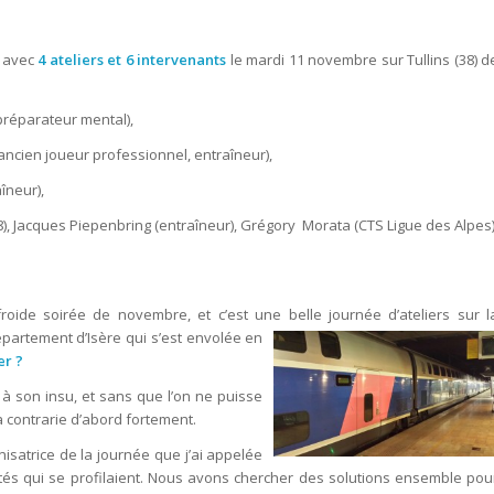
t avec
4 ateliers et 6 intervenants
le mardi 11 novembre sur Tullins (38) d
préparateur mental),
ncien joueur professionnel, entraîneur),
îneur),
38), Jacques Piepenbring (entraîneur), Grégory Morata (CTS Ligue des Alpes)
oide soirée de novembre, et c’est une belle journée d’ateliers sur l
départem
ent d’Isère qui s’est envolée en
er ?
 à son insu, et sans que l’on ne puisse
 contrarie d’abord fortement.
nisatrice de la journée que j’ai appelée
ultés qui se profilaient. Nous avons chercher des solutions ensemble pou