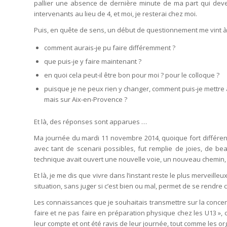
pallier une absence de dernière minute de ma part qui devenait
intervenants au lieu de 4, et moi, je resterai chez moi.
Puis, en quête de sens, un début de questionnement me vint à l
comment aurais-je pu faire différemment ?
que puis-je y faire maintenant ?
en quoi cela peut-il être bon pour moi ? pour le colloque ?
puisque je ne peux rien y changer, comment puis-je mettre 
mais sur Aix-en-Provence ?
Et là, des réponses sont apparues …
Ma journée du mardi 11 novembre 2014, quoique fort différen
avec tant de scenarii possibles, fut remplie de joies, de b
technique avait ouvert une nouvelle voie, un nouveau chemin, 
Et là, je me dis que vivre dans l’instant reste le plus merveille
situation, sans juger si c’est bien ou mal, permet de se rend
Les connaissances que je souhaitais transmettre sur la concent
faire et ne pas faire en préparation physique chez les U13 », 
leur compte et ont été ravis de leur journée, tout comme les o