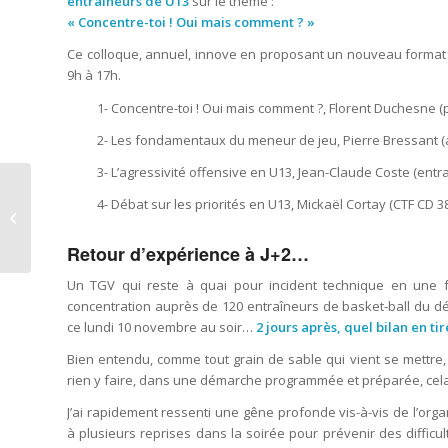
entraîneurs de U13
sur le thème :
« Concentre-toi ! Oui mais comment ? »
Ce colloque, annuel, innove en proposant un nouveau forma
9h à 17h.
1- Concentre-toi ! Oui mais comment ?, Florent Duchesne (
2- Les fondamentaux du meneur de jeu, Pierre Bressant (a
3- L’agressivité offensive en U13, Jean-Claude Coste (entra
RS2P, Newsletter n°10 :
4- Débat sur les priorités en U13, Mickaël Cortay (CTF CD 
« La cohérence
cardiaque, un outil de
Retour d’expérience à J+2…
préparation...
Un TGV qui reste à quai pour incident technique en une fr
concentration auprès de 120 entraîneur
s de basket-ball du 
ce lundi 10 novembre au soir…
2 jours après, quel bilan en tir
Bien entendu, comme tout grain de sable qui vient se mettre,
rien y faire, dans une démarche programmée et préparée, cela
J’ai rapidement ressenti une gêne profonde vis-à-vis de l’orga
à plusieurs reprises dans la soirée pour prévenir des diffic