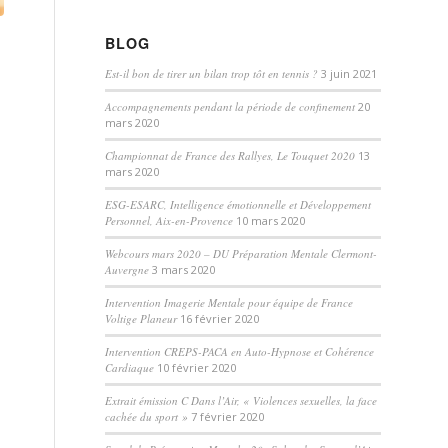
BLOG
Est-il bon de tirer un bilan trop tôt en tennis ?
3 juin 2021
Accompagnements pendant la période de confinement
20
mars 2020
Championnat de France des Rallyes, Le Touquet 2020
13
mars 2020
ESG-ESARC, Intelligence émotionnelle et Développement
Personnel, Aix-en-Provence
10 mars 2020
Webcours mars 2020 – DU Préparation Mentale Clermont-
Auvergne
3 mars 2020
Intervention Imagerie Mentale pour équipe de France
Voltige Planeur
16 février 2020
Intervention CREPS-PACA en Auto-Hypnose et Cohérence
Cardiaque
10 février 2020
Extrait émission C Dans l’Air, « Violences sexuelles, la face
cachée du sport »
7 février 2020