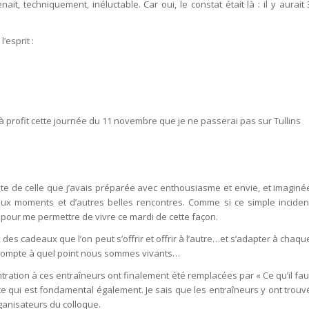
, techniquement, inéluctable. Car oui, le constat était là : il y aurait 
’esprit :
à profit cette journée du 11 novembre que je ne passerai pas sur Tullins
te de celle que j’avais préparée avec enthousiasme et envie, et imaginé
eaux moments et d’autres belles rencontres. Comme si ce simple inciden
pour me permettre de vivre ce mardi de cette façon.
ux des cadeaux que l’on peut s’offrir et offrir à l’autre…et s’adapter à chaqu
re compte à quel point nous sommes vivants…
ration à ces entraîneurs ont finalement été remplacées par « Ce qu’il fau
ce qui est fondamental également. Je sais que les entraîneurs y ont trouv
rganisateurs du colloque.