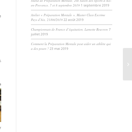
Stand de Préparation Mentale, 20e Salon des Sports d’Aix-
en-Provence, 7 et 8 septembre 2019
1 septembre 2019
Atelier « Préparation Mentale », Master Class Escrime
e
Pays d’Aix, 21/08/2019
22 août 2019
Championnats de France d’équitation, Lamotte Beuvron
7
juillet 2019
Comment la Préparation Mentale peut aider un athlète qui
a des peurs ?
23 mai 2019
,
a
r