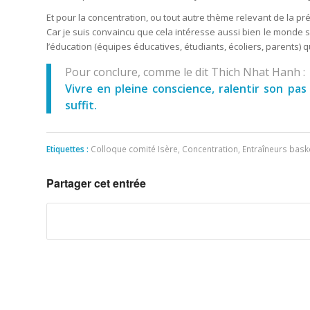
Et pour la concentration, ou tout autre thème relevant de la p
Car je suis convaincu que cela intéresse aussi bien le monde spo
l’éducation (équipes éducatives, étudiants, écoliers, parents) 
Pour conclure, comme le dit Thich Nhat Hanh :
Vivre en pleine conscience, ralentir son pa
suffit.
Etiquettes :
Colloque comité Isère
,
Concentration
,
Entraîneurs baske
Partager cet entrée